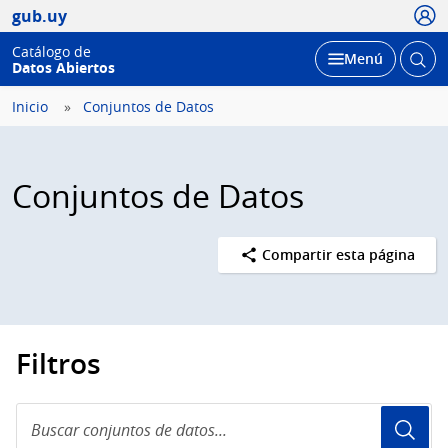
Usua
gub.uy
Catálogo de
Abrir
Desplegar
Menú
Datos Abiertos
busc
Inicio
Conjuntos de Datos
Conjuntos de Datos
Compartir esta página
Filtros
Buscar
conjuntos