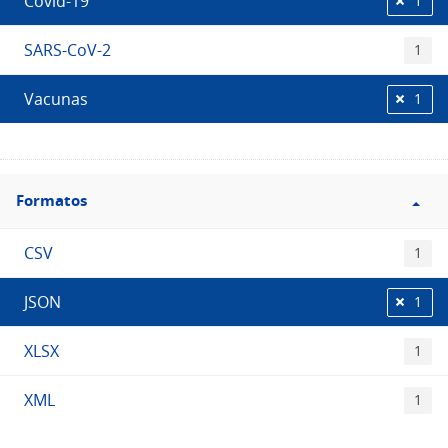
Covid-19
1
SARS-CoV-2
1
Vacunas
1
Filtro
Formatos
Formatos
CSV
1
JSON
1
XLSX
1
XML
1