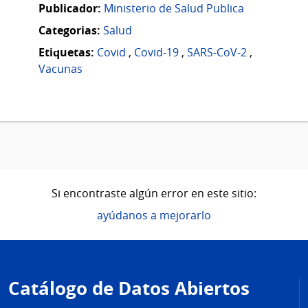
Publicador:
Ministerio de Salud Publica
Categorias:
Salud
Etiquetas:
Covid
,
Covid-19
,
SARS-CoV-2
,
Vacunas
Si encontraste algún error en este sitio:
ayúdanos a mejorarlo
Pie
de
Catálogo de Datos Abiertos
página