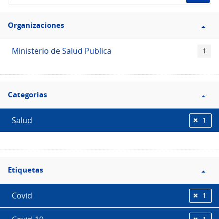
de
Filtro
datos...
Organizaciones
Organizaciones
Ministerio de Salud Publica
1
Filtro
Categorias
Categorias
Salud
1
Filtro
Etiquetas
Etiquetas
Covid
1