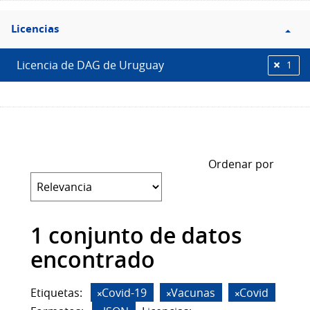
Filtro
Licencias
Licencias
Licencia de DAG de Uruguay
1
Ordenar por
1 conjunto de datos
encontrado
Etiquetas:
Covid-19
Vacunas
Covid