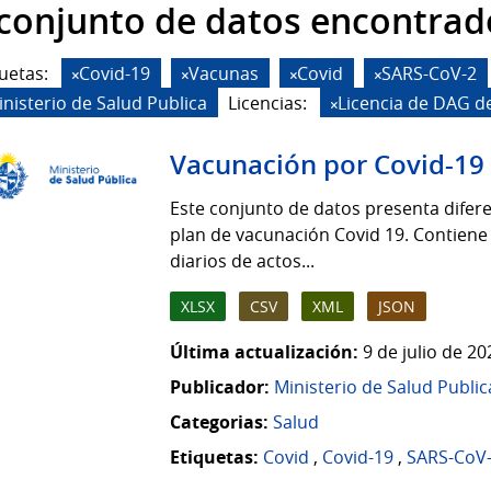
 conjunto de datos encontrad
uetas:
Covid-19
Vacunas
Covid
SARS-CoV-2
inisterio de Salud Publica
Licencias:
Licencia de DAG d
Vacunación por Covid-19
Este conjunto de datos presenta difere
plan de vacunación Covid 19. Contiene
diarios de actos...
XLSX
CSV
XML
JSON
Última actualización:
9 de julio de 2
Publicador:
Ministerio de Salud Public
Categorias:
Salud
Etiquetas:
Covid
,
Covid-19
,
SARS-CoV