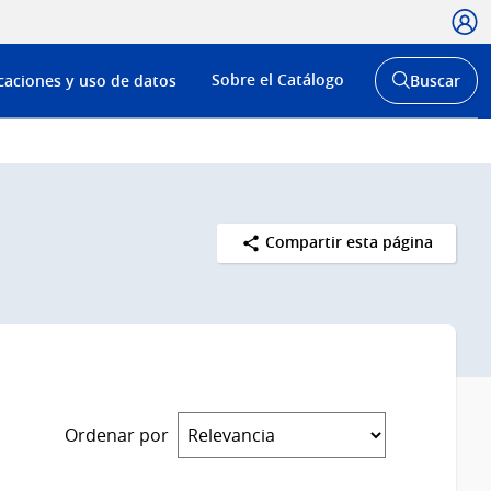
Usua
Menú
Sobre el Catálogo
caciones y uso de datos
Buscar
de
Abrir
buscador
navega
y
Compartir esta página
Ordenar por