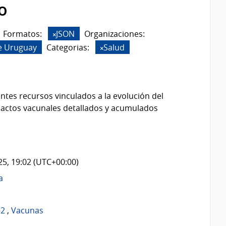
o
Formatos:
JSON
Organizaciones:
e Uruguay
Categorias:
Salud
ntes recursos vinculados a la evolución del
 actos vacunales detallados y acumulados
025, 19:02 (UTC+00:00)
a
-2
,
Vacunas