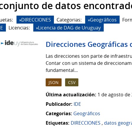
 conjunto de datos encontrad
uetas:
DIRECCIONES
Categorias:
Geográficos
For
DE
Licencias:
Licencia de DAG de Uruguay
Direcciones Geográficas 
Las direcciones son parte de infraestruc
Contar con un sistema de direccionamie
fundamental...
JSON
CSV
Última actualización:
1 de agosto de 
Publicador:
IDE
Categorias:
Geográficos
Etiquetas:
DIRECCIONES
,
datos geogr