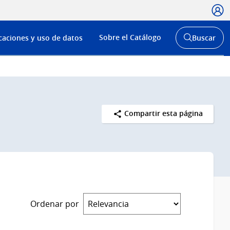
Usua
Menú
Sobre el Catálogo
caciones y uso de datos
Buscar
de
Abrir
buscador
navega
y
Compartir esta página
Ordenar por