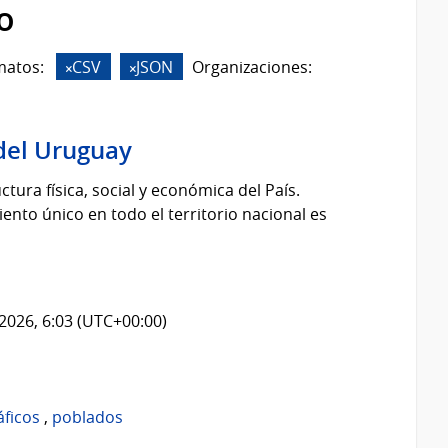
o
matos:
CSV
JSON
Organizaciones:
del Uruguay
tura física, social y económica del País.
nto único en todo el territorio nacional es
2026, 6:03 (UTC+00:00)
áficos
,
poblados