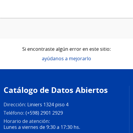
Si encontraste algún error en este sitio:
ayúdanos a mejorarlo
Pie
de
Catálogo de Datos Abiertos
página
Dirección:
Liniers 1324 piso 4
Teléfono:
(+598) 2901 2929
Horario de atención:
Lunes a viernes de 9:30 a 17:30 hs.