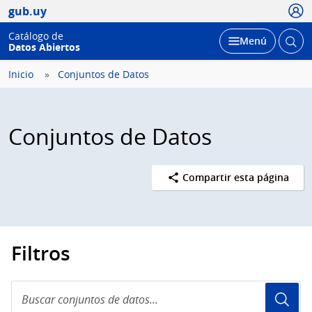
Usua
gub.uy
Catálogo de
Abrir
Desplegar
Menú
Datos Abiertos
busc
Inicio
Conjuntos de Datos
Conjuntos de Datos
Compartir esta página
Filtros
Buscar
conjuntos