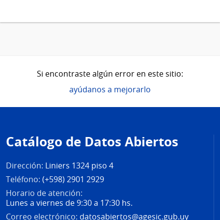
Si encontraste algún error en este sitio:
ayúdanos a mejorarlo
Pie
de
Catálogo de Datos Abiertos
página
Dirección:
Liniers 1324 piso 4
Teléfono:
(+598) 2901 2929
Horario de atención:
Lunes a viernes de 9:30 a 17:30 hs.
Correo electrónico:
datosabiertos@agesic.gub.uy