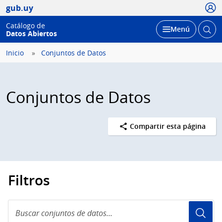
Usua
gub.uy
Catálogo de
Abrir
Desplegar
Menú
Datos Abiertos
busc
Inicio
Conjuntos de Datos
Conjuntos de Datos
Compartir esta página
Filtros
Buscar
conjuntos