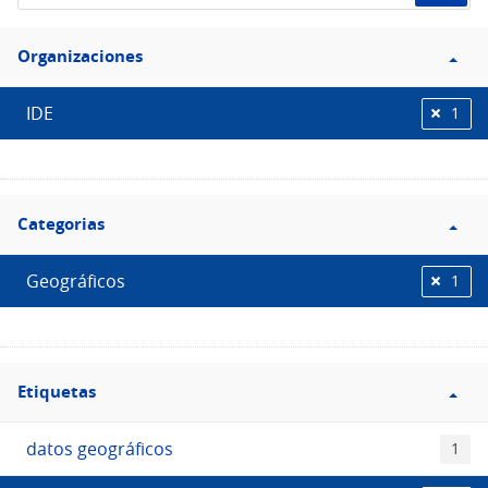
de
Filtro
datos...
Organizaciones
Organizaciones
IDE
1
Filtro
Categorias
Categorias
Geográficos
1
Filtro
Etiquetas
Etiquetas
datos geográficos
1