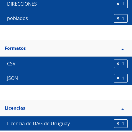
DIRECCIONES
1
poblados
1
Filtro
Formatos
Formatos
CSV
1
JSON
1
Filtro
Licencias
Licencias
Licencia de DAG de Uruguay
1