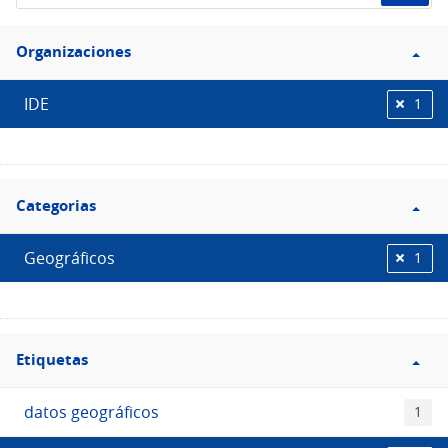
de
Filtro
datos...
Organizaciones
Organizaciones
IDE
1
Filtro
Categorias
Categorias
Geográficos
1
Filtro
Etiquetas
Etiquetas
datos geográficos
1