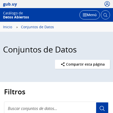
Usua
gub.uy
Catálogo de
Abrir
Desplegar
Menú
Datos Abiertos
busc
Inicio
Conjuntos de Datos
Conjuntos de Datos
Compartir esta página
Filtros
Buscar
conjuntos