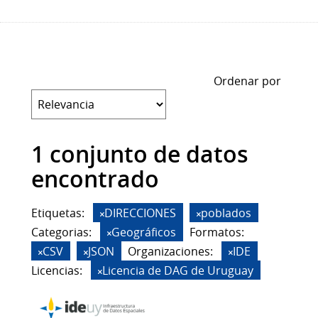
Ordenar por
1 conjunto de datos
encontrado
Etiquetas:
DIRECCIONES
poblados
Categorias:
Geográficos
Formatos:
CSV
JSON
Organizaciones:
IDE
Licencias:
Licencia de DAG de Uruguay