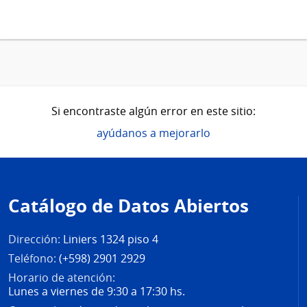
Si encontraste algún error en este sitio:
ayúdanos a mejorarlo
Pie
de
Catálogo de Datos Abiertos
página
Dirección:
Liniers 1324 piso 4
Teléfono:
(+598) 2901 2929
Horario de atención:
Lunes a viernes de 9:30 a 17:30 hs.