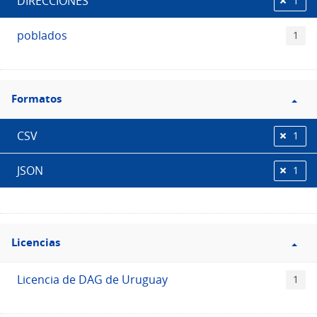
DIRECCIONES
1
poblados
1
Filtro
Formatos
Formatos
CSV
1
JSON
1
Filtro
Licencias
Licencias
Licencia de DAG de Uruguay
1