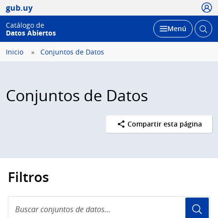
Usua
gub.uy
Catálogo de
Abrir
Desplegar
Menú
Datos Abiertos
busc
Inicio
Conjuntos de Datos
Conjuntos de Datos
Compartir esta página
Filtros
Buscar
conjuntos