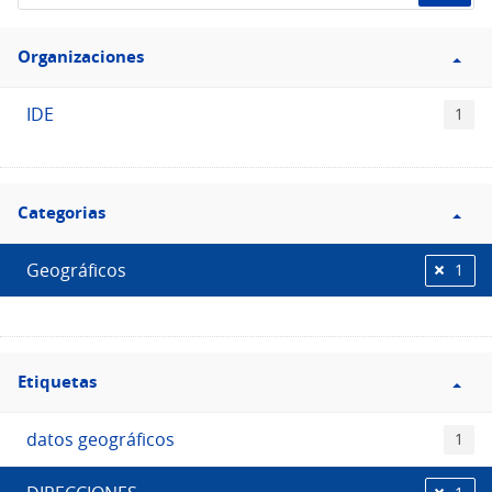
de
Filtro
datos...
Organizaciones
Organizaciones
IDE
1
Filtro
Categorias
Categorias
Geográficos
1
Filtro
Etiquetas
Etiquetas
datos geográficos
1