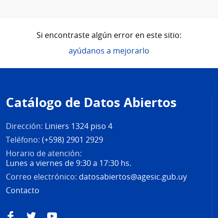
Si encontraste algún error en este sitio:
ayúdanos a mejorarlo
Pie
de
Catálogo de Datos Abiertos
página
Dirección:
Liniers 1324 piso 4
Teléfono:
(+598) 2901 2929
Horario de atención:
Lunes a viernes de 9:30 a 17:30 hs.
Correo electrónico:
datosabiertos@agesic.gub.uy
Contacto
Facebook
Twitter
YouTube