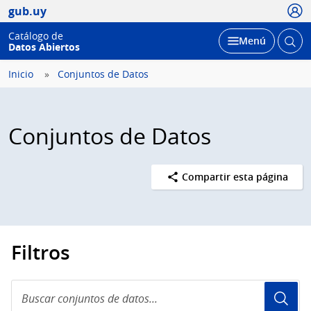
Usua
gub.uy
Catálogo de
Abrir
Desplegar
Menú
Datos Abiertos
busc
Inicio
Conjuntos de Datos
Conjuntos de Datos
Compartir esta página
Filtros
Buscar
conjuntos