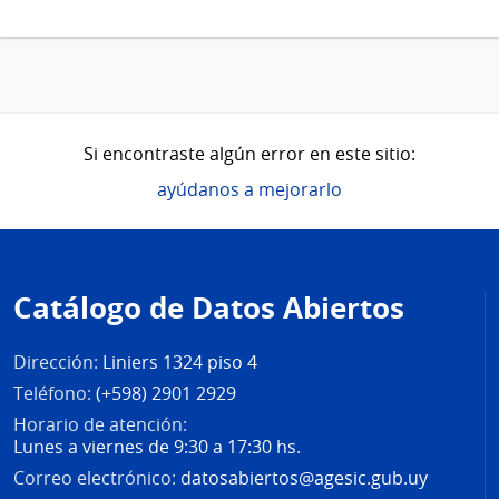
Si encontraste algún error en este sitio:
ayúdanos a mejorarlo
Pie
de
Catálogo de Datos Abiertos
página
Dirección:
Liniers 1324 piso 4
Teléfono:
(+598) 2901 2929
Horario de atención:
Lunes a viernes de 9:30 a 17:30 hs.
Correo electrónico:
datosabiertos@agesic.gub.uy