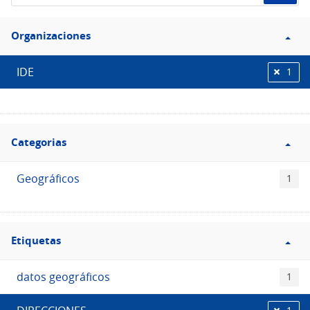
de
Filtro
datos...
Organizaciones
Organizaciones
IDE
1
Filtro
Categorias
Categorias
Geográficos
1
Filtro
Etiquetas
Etiquetas
datos geográficos
1