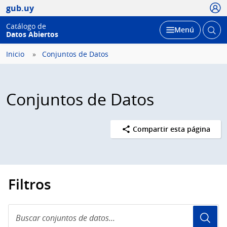
Usua
gub.uy
Catálogo de
Abrir
Desplegar
Menú
Datos Abiertos
busc
Inicio
Conjuntos de Datos
Conjuntos de Datos
Compartir esta página
Filtros
Buscar
conjuntos