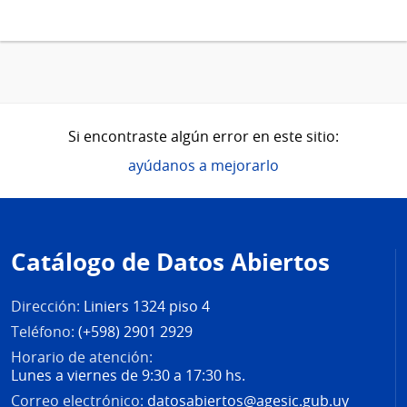
Si encontraste algún error en este sitio:
ayúdanos a mejorarlo
Pie
de
Catálogo de Datos Abiertos
página
Dirección:
Liniers 1324 piso 4
Teléfono:
(+598) 2901 2929
Horario de atención:
Lunes a viernes de 9:30 a 17:30 hs.
Correo electrónico:
datosabiertos@agesic.gub.uy