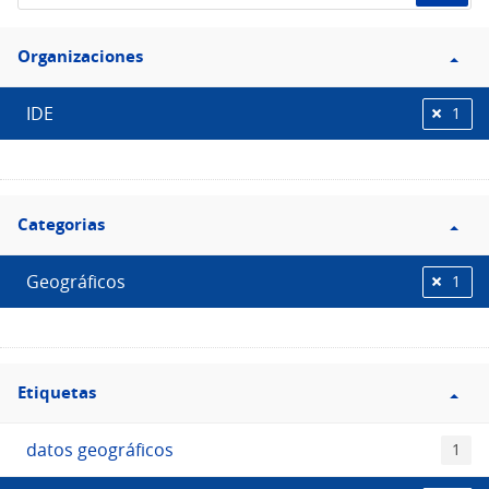
de
Filtro
datos...
Organizaciones
Organizaciones
IDE
1
Filtro
Categorias
Categorias
Geográficos
1
Filtro
Etiquetas
Etiquetas
datos geográficos
1