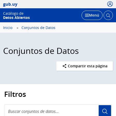
Usua
gub.uy
Catálogo de
Abrir
Desplegar
Menú
Datos Abiertos
busc
Inicio
Conjuntos de Datos
Conjuntos de Datos
Compartir esta página
Filtros
Buscar
conjuntos