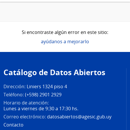
Si encontraste algún error en este sitio:
ayúdanos a mejorarlo
Pie
de
Catálogo de Datos Abiertos
página
Dirección:
Liniers 1324 piso 4
Teléfono:
(+598) 2901 2929
Horario de atención:
Lunes a viernes de 9:30 a 17:30 hs.
Correo electrónico:
datosabiertos@agesic.gub.uy
Contacto