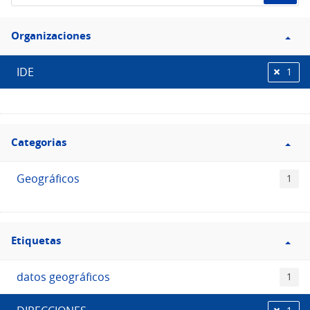
de
Filtro
datos...
Organizaciones
Organizaciones
IDE
1
Filtro
Categorias
Categorias
Geográficos
1
Filtro
Etiquetas
Etiquetas
datos geográficos
1