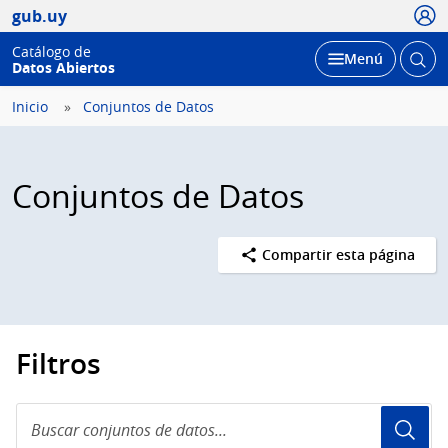
Usua
gub.uy
Catálogo de
Abrir
Desplegar
Menú
Datos Abiertos
busc
Inicio
Conjuntos de Datos
Conjuntos de Datos
Compartir esta página
Filtros
Buscar
conjuntos