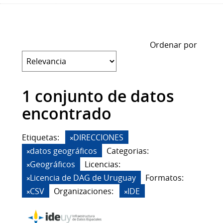
Ordenar por
1 conjunto de datos
encontrado
Etiquetas:
DIRECCIONES
datos geográficos
Categorias:
Geográficos
Licencias:
Licencia de DAG de Uruguay
Formatos:
CSV
Organizaciones:
IDE