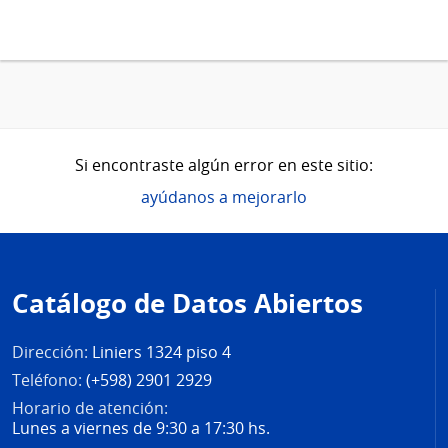
Si encontraste algún error en este sitio:
ayúdanos a mejorarlo
Pie
de
Catálogo de Datos Abiertos
página
Dirección:
Liniers 1324 piso 4
Teléfono:
(+598) 2901 2929
Horario de atención:
Lunes a viernes de 9:30 a 17:30 hs.