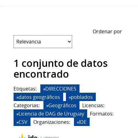
Ordenar por
1 conjunto de datos
encontrado
Etiquetas:
DIRECCIONES
datos geográficos
poblados
Categorias:
Geográficos
Licencias:
Licencia de DAG de Uruguay
Formatos:
CSV
Organizaciones:
IDE