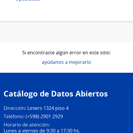
Si encontraste algún error en este sitio:
ayúdanos a mejorarlo
Pie
de
Catálogo de Datos Abiertos
página
Dirección:
Liniers 1324 piso 4
Teléfono:
(+598) 2901 2929
Horario de atención:
Lunes a viernes de 9:30 a 17:30 hs.