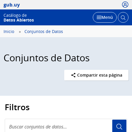
Usua
gub.uy
Catálogo de
Abrir
Desplegar
Menú
Datos Abiertos
busc
Inicio
Conjuntos de Datos
Conjuntos de Datos
Compartir esta página
Filtros
Buscar
conjuntos