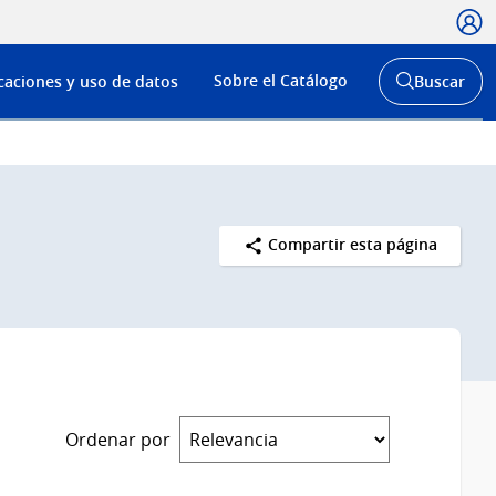
Usua
Menú
Sobre el Catálogo
caciones y uso de datos
Buscar
de
Abrir
buscador
navega
y
Compartir esta página
Ordenar por