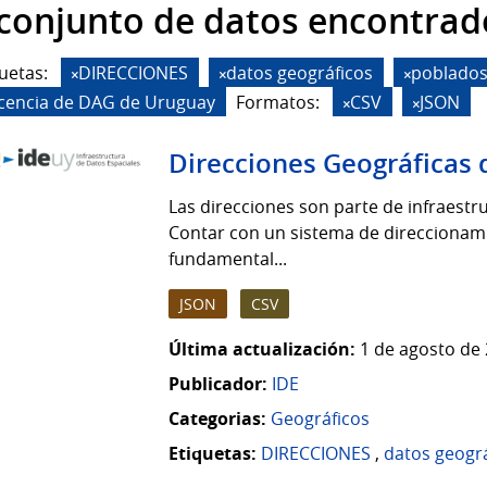
 conjunto de datos encontrad
uetas:
DIRECCIONES
datos geográficos
poblado
icencia de DAG de Uruguay
Formatos:
CSV
JSON
Direcciones Geográficas 
Las direcciones son parte de infraestruc
Contar con un sistema de direccionamie
fundamental...
JSON
CSV
Última actualización:
1 de agosto de 
Publicador:
IDE
Categorias:
Geográficos
Etiquetas:
DIRECCIONES
,
datos geogr