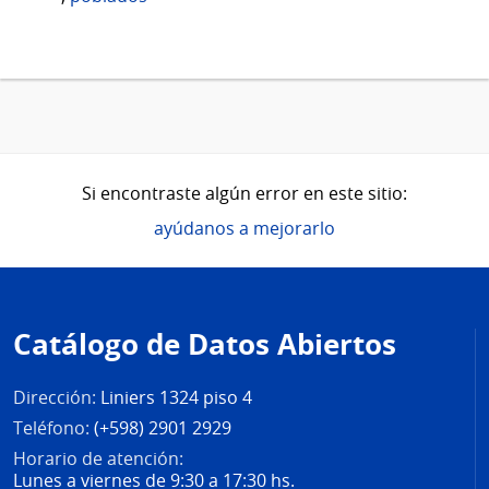
Si encontraste algún error en este sitio:
ayúdanos a mejorarlo
Pie
de
Catálogo de Datos Abiertos
página
Dirección:
Liniers 1324 piso 4
Teléfono:
(+598) 2901 2929
Horario de atención:
Lunes a viernes de 9:30 a 17:30 hs.