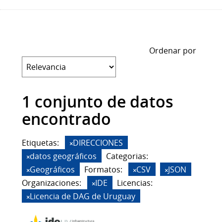
Ordenar por
1 conjunto de datos
encontrado
Etiquetas:
DIRECCIONES
datos geográficos
Categorias:
Geográficos
Formatos:
CSV
JSON
Organizaciones:
IDE
Licencias:
Licencia de DAG de Uruguay