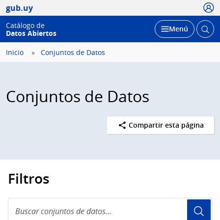
Usua
gub.uy
Catálogo de
Abrir
Desplegar
Menú
Datos Abiertos
busc
Inicio
Conjuntos de Datos
Conjuntos de Datos
Compartir esta página
Filtros
Buscar
conjuntos