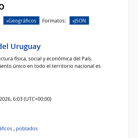
o
Geográficos
Formatos:
JSON
del Uruguay
tura física, social y económica del País.
nto único en todo el territorio nacional es
2026, 6:03 (UTC+00:00)
áficos
,
poblados