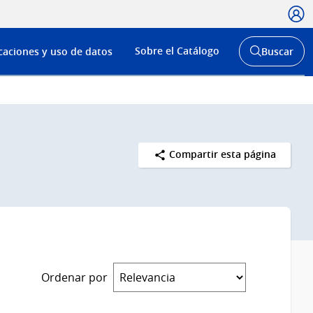
Usua
Menú
Sobre el Catálogo
caciones y uso de datos
Buscar
de
Abrir
buscador
navega
y
Compartir esta página
Ordenar por