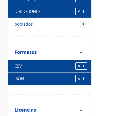
DIRECCIONES
1
poblados
1
Filtro
Formatos
Formatos
CSV
1
JSON
1
Filtro
Licencias
Licencias