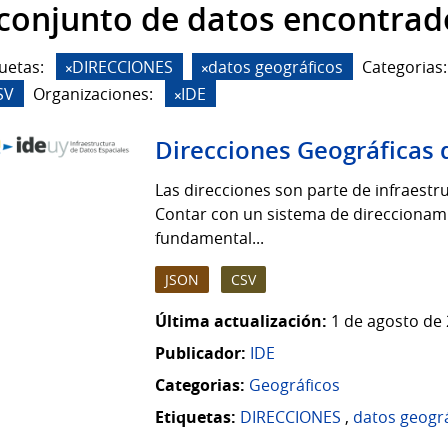
 conjunto de datos encontrad
uetas:
DIRECCIONES
datos geográficos
Categorias:
SV
Organizaciones:
IDE
Direcciones Geográficas 
Las direcciones son parte de infraestruc
Contar con un sistema de direccionamie
fundamental...
JSON
CSV
Última actualización:
1 de agosto de 
Publicador:
IDE
Categorias:
Geográficos
Etiquetas:
DIRECCIONES
,
datos geogr