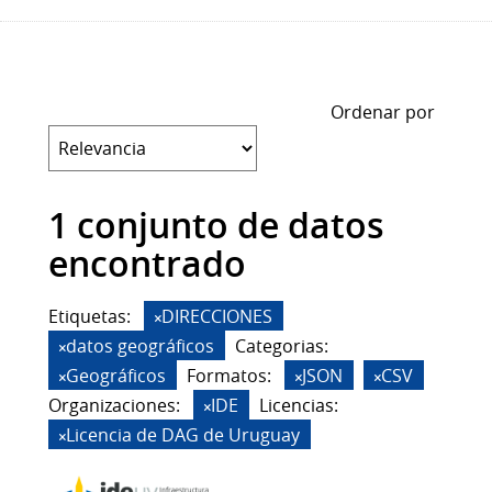
Ordenar por
1 conjunto de datos
encontrado
Etiquetas:
DIRECCIONES
datos geográficos
Categorias:
Geográficos
Formatos:
JSON
CSV
Organizaciones:
IDE
Licencias:
Licencia de DAG de Uruguay