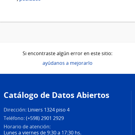
Si encontraste algún error en este sitio:
ayúdanos a mejorarlo
Pie
de
Catálogo de Datos Abiertos
página
Dirección:
Liniers 1324 piso 4
Teléfono:
(+598) 2901 2929
Horario de atención:
Lunes a viernes de 9:30 a 17:30 hs.