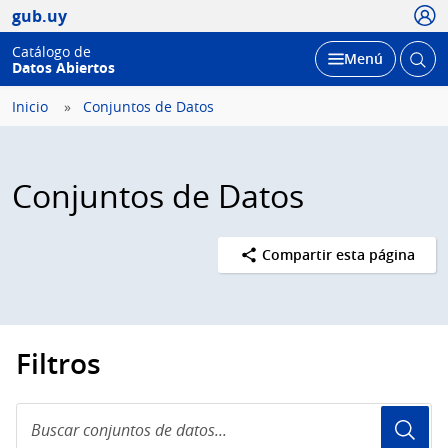
Usua
gub.uy
Catálogo de
Abrir
Desplegar
Menú
Datos Abiertos
busc
Inicio
Conjuntos de Datos
Conjuntos de Datos
Compartir esta página
Filtros
Buscar
conjuntos