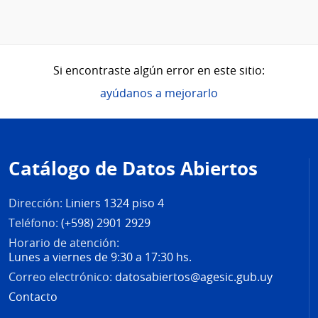
Si encontraste algún error en este sitio:
ayúdanos a mejorarlo
Pie
de
Catálogo de Datos Abiertos
página
Dirección:
Liniers 1324 piso 4
Teléfono:
(+598) 2901 2929
Horario de atención:
Lunes a viernes de 9:30 a 17:30 hs.
Correo electrónico:
datosabiertos@agesic.gub.uy
Contacto