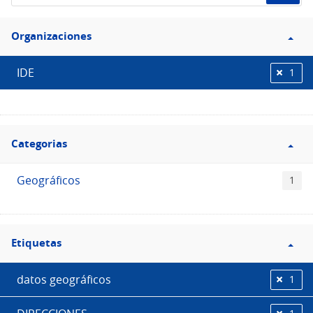
de
Filtro
datos...
Organizaciones
Organizaciones
IDE
1
Filtro
Categorias
Categorias
Geográficos
1
Filtro
Etiquetas
Etiquetas
datos geográficos
1