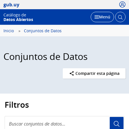
Usua
gub.uy
Catálogo de
Abrir
Desplegar
Menú
Datos Abiertos
busc
Inicio
Conjuntos de Datos
Conjuntos de Datos
Compartir esta página
Filtros
Buscar
conjuntos