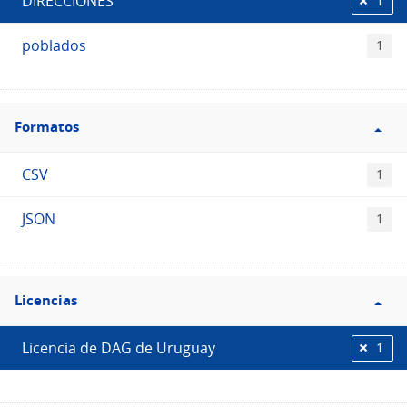
DIRECCIONES
1
poblados
1
Filtro
Formatos
Formatos
CSV
1
JSON
1
Filtro
Licencias
Licencias
Licencia de DAG de Uruguay
1