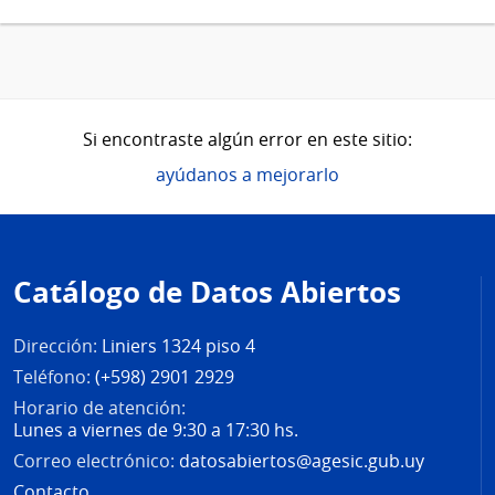
Si encontraste algún error en este sitio:
ayúdanos a mejorarlo
Pie
de
Catálogo de Datos Abiertos
página
Dirección:
Liniers 1324 piso 4
Teléfono:
(+598) 2901 2929
Horario de atención:
Lunes a viernes de 9:30 a 17:30 hs.
Correo electrónico:
datosabiertos@agesic.gub.uy
Contacto