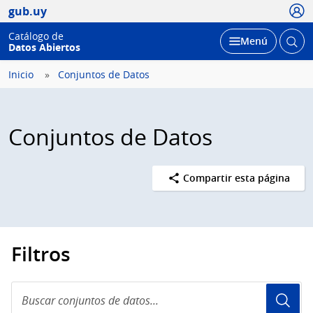
Usua
gub.uy
Catálogo de
Abrir
Desplegar
Menú
Datos Abiertos
busc
Inicio
Conjuntos de Datos
Conjuntos de Datos
Compartir esta página
Filtros
Buscar
conjuntos