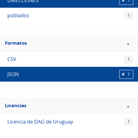
DIRECCIONES
1
poblados
1
Filtro
Formatos
Formatos
CSV
1
JSON
1
Filtro
Licencias
Licencias
Licencia de DAG de Uruguay
1