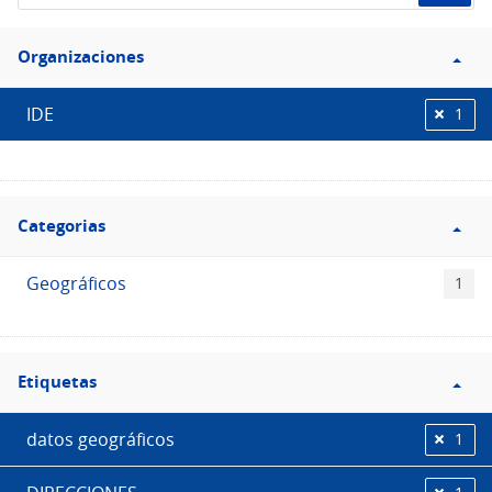
de
Filtro
datos...
Organizaciones
Organizaciones
IDE
1
Filtro
Categorias
Categorias
Geográficos
1
Filtro
Etiquetas
Etiquetas
datos geográficos
1