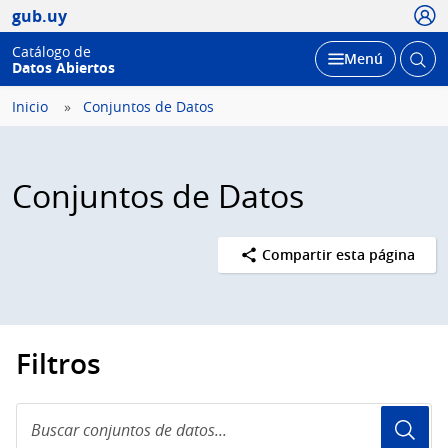
Usua
gub.uy
Catálogo de
Abrir
Desplegar
Menú
Datos Abiertos
busc
Inicio
Conjuntos de Datos
Conjuntos de Datos
Compartir esta página
Filtros
Buscar
conjuntos