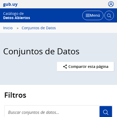
Usua
gub.uy
Catálogo de
Abrir
Desplegar
Menú
Datos Abiertos
busc
Inicio
Conjuntos de Datos
Conjuntos de Datos
Compartir esta página
Filtros
Buscar
conjuntos