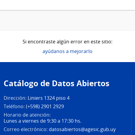
Si encontraste algún error en este sitio:
ayúdanos a mejorarlo
Pie
de
Catálogo de Datos Abiertos
página
Dirección:
Liniers 1324 piso 4
Teléfono:
(+598) 2901 2929
Horario de atención:
Lunes a viernes de 9:30 a 17:30 hs.
Correo electrónico:
datosabiertos@agesic.gub.uy