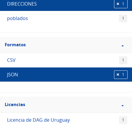
DIRECCIONES
1
poblados
1
Filtro
Formatos
Formatos
CSV
1
JSON
1
Filtro
Licencias
Licencias
Licencia de DAG de Uruguay
1