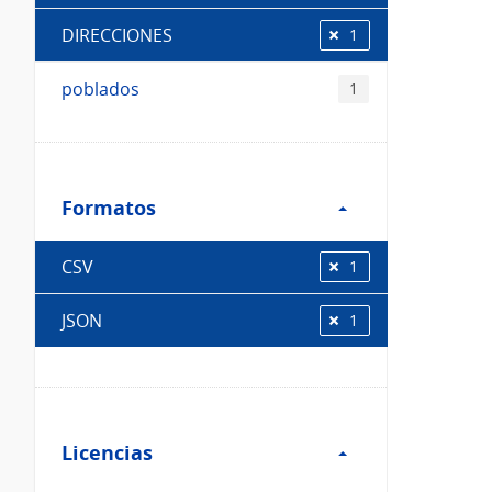
DIRECCIONES
1
poblados
1
Filtro
Formatos
Formatos
CSV
1
JSON
1
Filtro
Licencias
Licencias