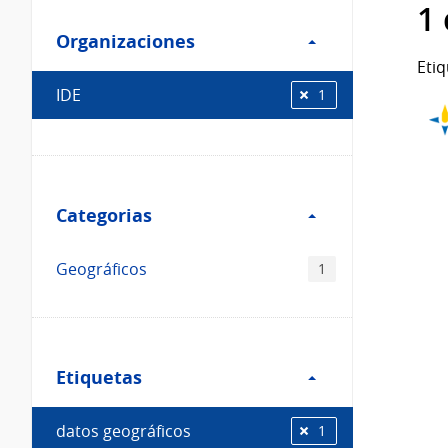
Filtro
datos...
1
Organizaciones
Organizaciones
Etiq
IDE
1
Filtro
Categorias
Categorias
Geográficos
1
Filtro
Etiquetas
Etiquetas
datos geográficos
1