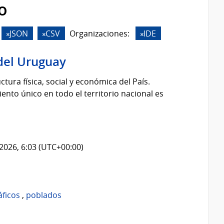
o
JSON
CSV
Organizaciones:
IDE
del Uruguay
tura física, social y económica del País.
nto único en todo el territorio nacional es
2026, 6:03 (UTC+00:00)
áficos
,
poblados