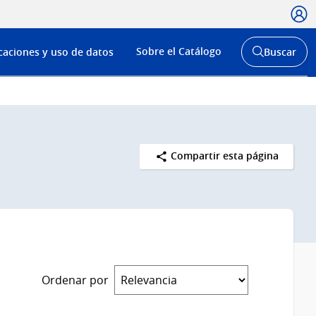
Usua
Menú
Sobre el Catálogo
caciones y uso de datos
Buscar
de
Abrir
buscador
navega
y
Compartir esta página
Ordenar por