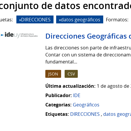
 conjunto de datos encontrad
uetas:
DIRECCIONES
datos geográficos
Formatos:
Direcciones Geográficas 
Las direcciones son parte de infraestruc
Contar con un sistema de direccionamie
fundamental...
JSON
CSV
Última actualización:
1 de agosto de 
Publicador:
IDE
Categorias:
Geográficos
Etiquetas:
DIRECCIONES
,
datos geogr