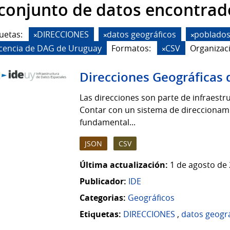
 conjunto de datos encontrad
uetas:
DIRECCIONES
datos geográficos
poblado
icencia de DAG de Uruguay
Formatos:
CSV
Organizac
Direcciones Geográficas 
Las direcciones son parte de infraestruc
Contar con un sistema de direccionamie
fundamental...
JSON
CSV
Última actualización:
1 de agosto de 
Publicador:
IDE
Categorias:
Geográficos
Etiquetas:
DIRECCIONES
,
datos geogr