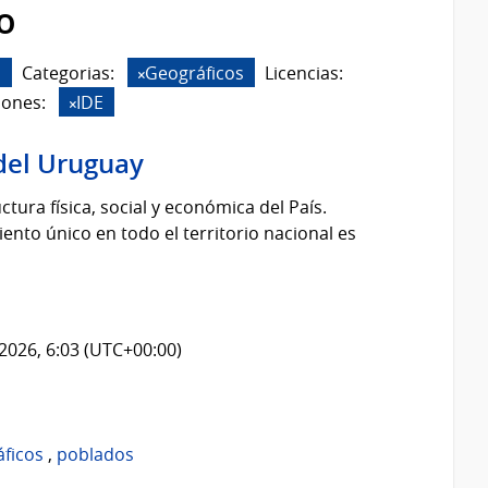
o
s
Categorias:
Geográficos
Licencias:
iones:
IDE
del Uruguay
tura física, social y económica del País.
nto único en todo el territorio nacional es
2026, 6:03 (UTC+00:00)
áficos
,
poblados