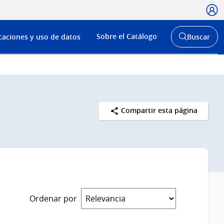
Usua
Menú
Sobre el Catálogo
caciones y uso de datos
Buscar
de
Abrir
buscador
navega
y
Compartir esta página
Ordenar por