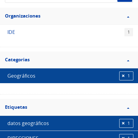
de
Filtro
datos...
Organizaciones
Organizaciones
IDE
1
Filtro
Categorias
Categorias
Geográficos
1
Filtro
Etiquetas
Etiquetas
datos geográficos
1