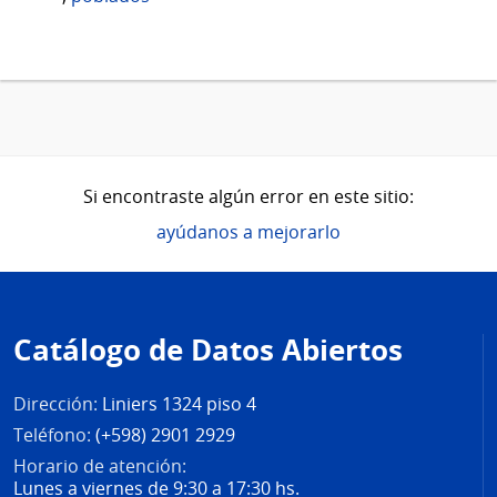
Si encontraste algún error en este sitio:
ayúdanos a mejorarlo
Pie
de
Catálogo de Datos Abiertos
página
Dirección:
Liniers 1324 piso 4
Teléfono:
(+598) 2901 2929
Horario de atención:
Lunes a viernes de 9:30 a 17:30 hs.