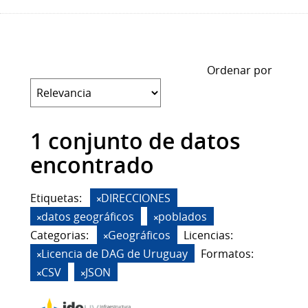
Ordenar por
1 conjunto de datos
encontrado
Etiquetas:
DIRECCIONES
datos geográficos
poblados
Categorias:
Geográficos
Licencias:
Licencia de DAG de Uruguay
Formatos:
CSV
JSON