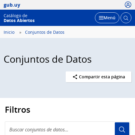
Usua
gub.uy
Catálogo de
Abrir
Desplegar
Menú
Datos Abiertos
busc
Inicio
Conjuntos de Datos
Conjuntos de Datos
Compartir esta página
Filtros
Buscar
conjuntos