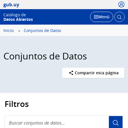
Usua
gub.uy
Catálogo de
Abrir
Desplegar
Menú
Datos Abiertos
busc
Inicio
Conjuntos de Datos
Conjuntos de Datos
Compartir esta página
Filtros
Buscar
conjuntos