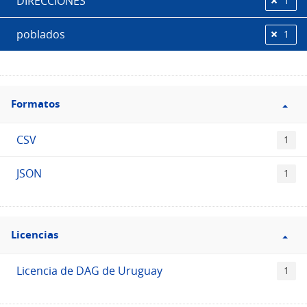
DIRECCIONES
1
poblados
1
Filtro
Formatos
Formatos
CSV
1
JSON
1
Filtro
Licencias
Licencias
Licencia de DAG de Uruguay
1