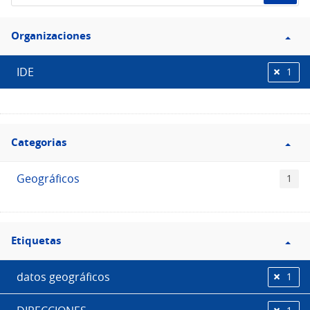
de
Filtro
datos...
Organizaciones
Organizaciones
IDE
1
Filtro
Categorias
Categorias
Geográficos
1
Filtro
Etiquetas
Etiquetas
datos geográficos
1