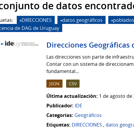
 conjunto de datos encontrad
uetas:
DIRECCIONES
datos geográficos
poblado
icencia de DAG de Uruguay
Direcciones Geográficas 
Las direcciones son parte de infraestruc
Contar con un sistema de direccionamie
fundamental...
JSON
CSV
Última actualización:
1 de agosto de 
Publicador:
IDE
Categorias:
Geográficos
Etiquetas:
DIRECCIONES
,
datos geogr