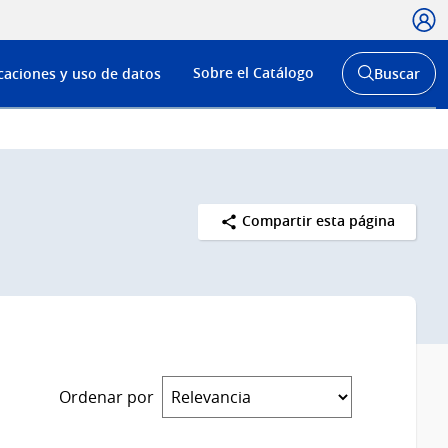
Usua
Menú
Sobre el Catálogo
caciones y uso de datos
Buscar
de
Abrir
buscador
navega
y
Compartir esta página
Ordenar por