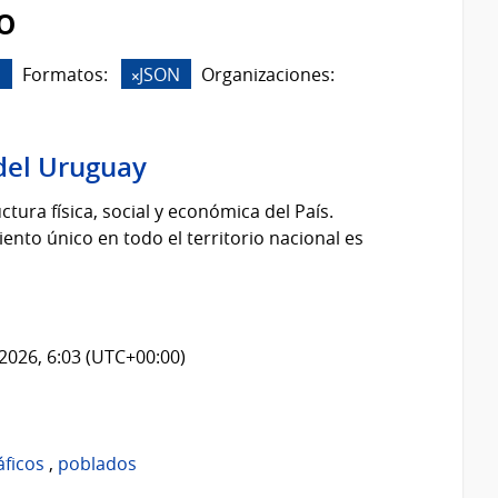
o
s
Formatos:
JSON
Organizaciones:
del Uruguay
tura física, social y económica del País.
nto único en todo el territorio nacional es
2026, 6:03 (UTC+00:00)
áficos
,
poblados