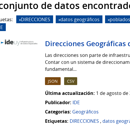
 conjunto de datos encontrad
uetas:
DIRECCIONES
datos geográficos
poblado
DE
Direcciones Geográficas 
Las direcciones son parte de infraestruc
Contar con un sistema de direccionamie
fundamental...
JSON
CSV
Última actualización:
1 de agosto de 
Publicador:
IDE
Categorias:
Geográficos
Etiquetas:
DIRECCIONES
,
datos geogr