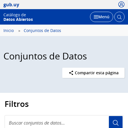
Usua
gub.uy
Catálogo de
Abrir
Desplegar
Menú
Datos Abiertos
busc
Inicio
Conjuntos de Datos
Conjuntos de Datos
Compartir esta página
Filtros
Buscar
conjuntos