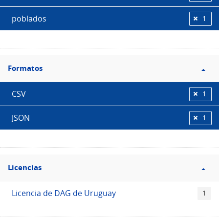
poblados
1
Filtro
Formatos
Formatos
CSV
1
JSON
1
Filtro
Licencias
Licencias
Licencia de DAG de Uruguay
1