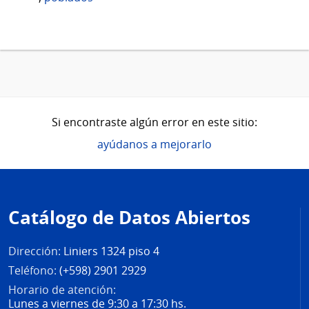
Si encontraste algún error en este sitio:
ayúdanos a mejorarlo
Pie
de
Catálogo de Datos Abiertos
página
Dirección:
Liniers 1324 piso 4
Teléfono:
(+598) 2901 2929
Horario de atención:
Lunes a viernes de 9:30 a 17:30 hs.