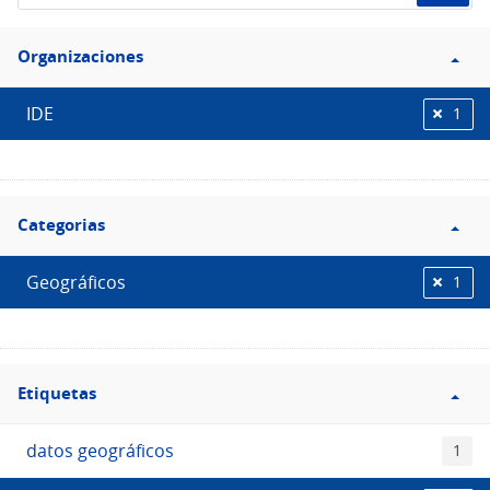
de
Filtro
datos...
Organizaciones
Organizaciones
IDE
1
Filtro
Categorias
Categorias
Geográficos
1
Filtro
Etiquetas
Etiquetas
datos geográficos
1