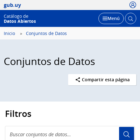
Usua
gub.uy
Catálogo de
Abrir
Desplegar
Menú
Datos Abiertos
busc
Inicio
Conjuntos de Datos
Conjuntos de Datos
Compartir esta página
Filtros
Buscar
conjuntos