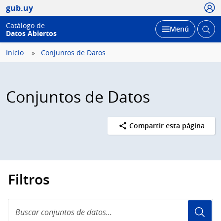
Usua
gub.uy
Catálogo de
Abrir
Desplegar
Menú
Datos Abiertos
busc
Inicio
Conjuntos de Datos
Conjuntos de Datos
Compartir esta página
Filtros
Buscar
conjuntos