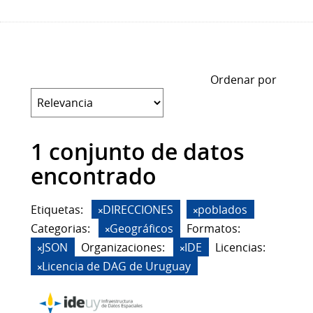
Ordenar por
1 conjunto de datos
encontrado
Etiquetas:
DIRECCIONES
poblados
Categorias:
Geográficos
Formatos:
JSON
Organizaciones:
IDE
Licencias:
Licencia de DAG de Uruguay