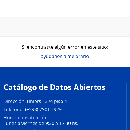
Si encontraste algún error en este sitio:
ayúdanos a mejorarlo
Pie
de
Catálogo de Datos Abiertos
página
Dirección:
Liniers 1324 piso 4
Teléfono:
(+598) 2901 2929
Horario de atención:
Lunes a viernes de 9:30 a 17:30 hs.