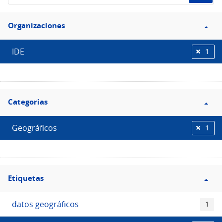
de
Filtro
datos...
Organizaciones
Organizaciones
IDE
1
Filtro
Categorias
Categorias
Geográficos
1
Filtro
Etiquetas
Etiquetas
datos geográficos
1