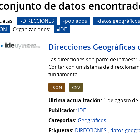
 conjunto de datos encontrad
uetas:
DIRECCIONES
poblados
datos geográfico
SON
Organizaciones:
IDE
Direcciones Geográficas 
Las direcciones son parte de infraestruc
Contar con un sistema de direccionamie
fundamental...
JSON
CSV
Última actualización:
1 de agosto de 
Publicador:
IDE
Categorias:
Geográficos
Etiquetas:
DIRECCIONES
,
datos geogr