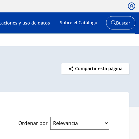
Usua
Menú
Sobre el Catálogo
caciones y uso de datos
Buscar
de
Abrir
buscador
navega
y
Compartir esta página
Ordenar por