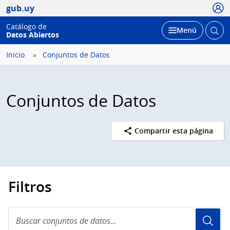
Usua
gub.uy
Catálogo de
Abrir
Desplegar
Menú
Datos Abiertos
busc
Inicio
Conjuntos de Datos
Conjuntos de Datos
Compartir esta página
Filtros
Buscar
conjuntos