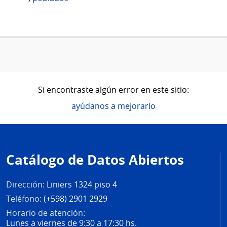
Si encontraste algún error en este sitio:
ayúdanos a mejorarlo
Pie
de
Catálogo de Datos Abiertos
página
Dirección:
Liniers 1324 piso 4
Teléfono:
(+598) 2901 2929
Horario de atención:
Lunes a viernes de 9:30 a 17:30 hs.