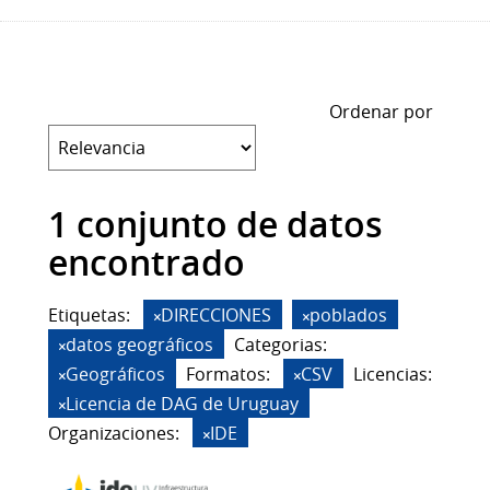
Ordenar por
1 conjunto de datos
encontrado
Etiquetas:
DIRECCIONES
poblados
datos geográficos
Categorias:
Geográficos
Formatos:
CSV
Licencias:
Licencia de DAG de Uruguay
Organizaciones:
IDE