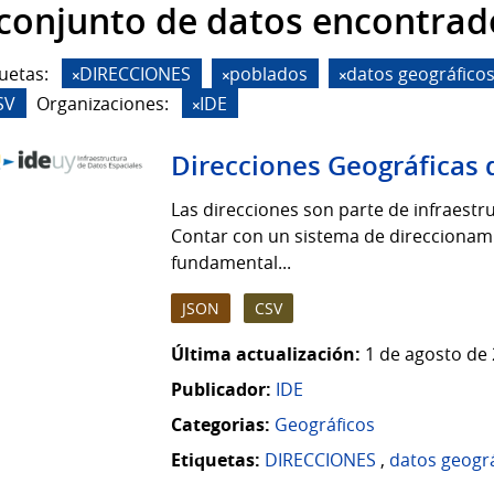
 conjunto de datos encontrad
uetas:
DIRECCIONES
poblados
datos geográfico
SV
Organizaciones:
IDE
Direcciones Geográficas 
Las direcciones son parte de infraestruc
Contar con un sistema de direccionamie
fundamental...
JSON
CSV
Última actualización:
1 de agosto de 
Publicador:
IDE
Categorias:
Geográficos
Etiquetas:
DIRECCIONES
,
datos geogr