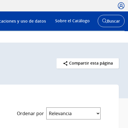
Usua
Menú
Sobre el Catálogo
caciones y uso de datos
Buscar
de
Abrir
buscador
navega
y
Compartir esta página
Ordenar por