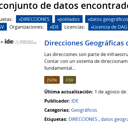
 conjunto de datos encontrad
uetas:
DIRECCIONES
poblados
datos geográfico
SV
Organizaciones:
IDE
Licencias:
Licencia de DAG
Direcciones Geográficas 
Las direcciones son parte de infraestruc
Contar con un sistema de direccionamie
fundamental...
JSON
CSV
Última actualización:
1 de agosto de 
Publicador:
IDE
Categorias:
Geográficos
Etiquetas:
DIRECCIONES
,
datos geogr