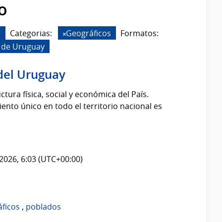
o
s
Categorias:
Geográficos
Formatos:
 de Uruguay
del Uruguay
tura física, social y económica del País.
nto único en todo el territorio nacional es
2026, 6:03 (UTC+00:00)
áficos
,
poblados