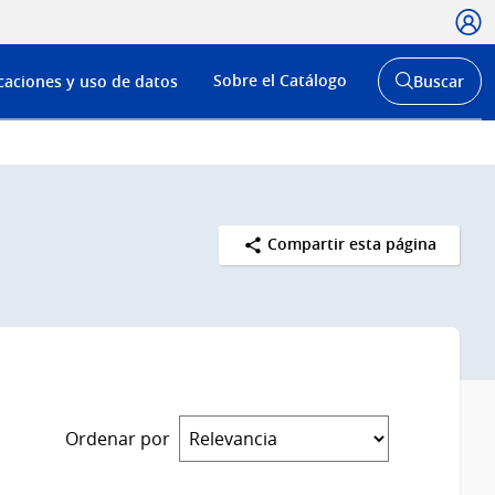
Usua
Menú
Sobre el Catálogo
caciones y uso de datos
Buscar
de
Abrir
buscador
navega
y
Compartir esta página
Ordenar por