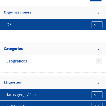
de
Filtro
datos...
Organizaciones
Organizaciones
IDE
1
Filtro
Categorias
Categorias
Geográficos
1
Filtro
Etiquetas
Etiquetas
datos geográficos
1