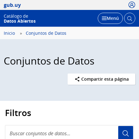
Usua
gub.uy
Catálogo de
Abrir
Desplegar
Menú
Datos Abiertos
busc
Inicio
Conjuntos de Datos
Conjuntos de Datos
Compartir esta página
Filtros
Buscar
conjuntos