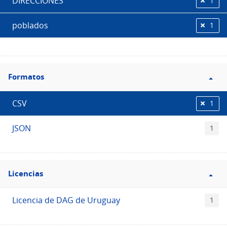
DIRECCIONES
1
poblados
1
Filtro
Formatos
Formatos
CSV
1
JSON
1
Filtro
Licencias
Licencias
Licencia de DAG de Uruguay
1