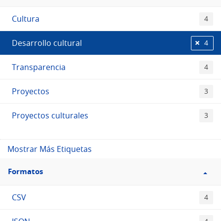
Etiquetas
Cultura
4
Desarrollo cultural
4
Transparencia
4
Proyectos
3
Proyectos culturales
3
Mostrar Más Etiquetas
Filtro
Formatos
Formatos
CSV
4