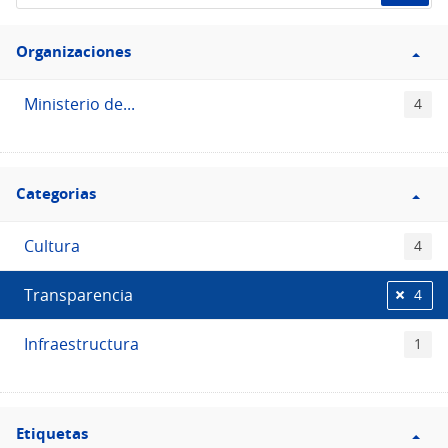
de
Filtro
datos...
Organizaciones
Organizaciones
Ministerio de...
4
Filtro
Categorias
Categorias
Cultura
4
Transparencia
4
Infraestructura
1
Filtro
Etiquetas