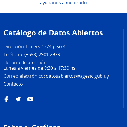
ayúdanos a mejorarlo
Pie
de
Catálogo de Datos Abiertos
página
Dirección:
Liniers 1324 piso 4
Teléfono:
(+598) 2901 2929
Horario de atención:
Lunes a viernes de 9:30 a 17:30 hs.
Correo electrónico:
datosabiertos@agesic.gub.uy
Contacto
Facebook
Twitter
YouTube