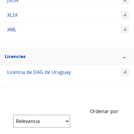
JSON
4
XLSX
4
XML
4
Filtro
Licencias
Licencias
Licencia de DAG de Uruguay
4
Ordenar por