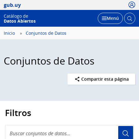
Usua
gub.uy
Catálogo de
Abrir
Desplegar
Menú
Datos Abiertos
busc
Inicio
Conjuntos de Datos
Conjuntos de Datos
Compartir esta página
Filtros
Buscar
conjuntos