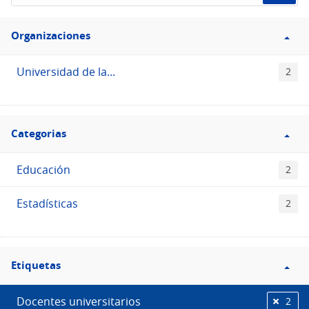
de
Filtro
datos...
Organizaciones
Organizaciones
Universidad de la...
2
Filtro
Categorias
Categorias
Educación
2
Estadísticas
2
Filtro
Etiquetas
Etiquetas
Docentes universitarios
2