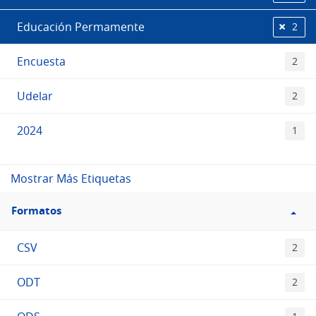
Educación Permamente
2
Encuesta
2
Udelar
2
2024
1
Mostrar Más Etiquetas
Filtro
Formatos
Formatos
CSV
2
ODT
2