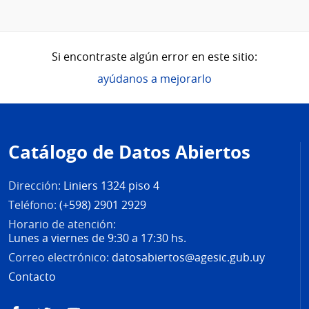
Si encontraste algún error en este sitio:
ayúdanos a mejorarlo
Pie
de
Catálogo de Datos Abiertos
página
Dirección:
Liniers 1324 piso 4
Teléfono:
(+598) 2901 2929
Horario de atención:
Lunes a viernes de 9:30 a 17:30 hs.
Correo electrónico:
datosabiertos@agesic.gub.uy
Contacto