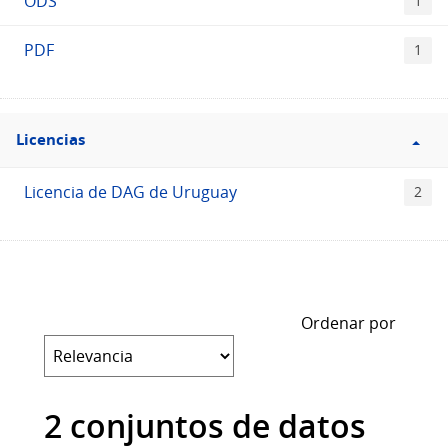
ODS
1
PDF
1
Filtro
Licencias
Licencias
Licencia de DAG de Uruguay
2
Ordenar por
2 conjuntos de datos