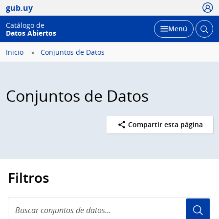
Usua
gub.uy
Catálogo de
Abrir
Desplegar
Menú
Datos Abiertos
busc
Inicio
Conjuntos de Datos
Conjuntos de Datos
Compartir esta página
Filtros
Buscar
conjuntos