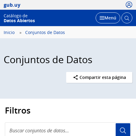
Usua
gub.uy
Catálogo de
Abrir
Desplegar
Menú
Datos Abiertos
busc
Inicio
Conjuntos de Datos
Conjuntos de Datos
Compartir esta página
Filtros
Buscar
conjuntos