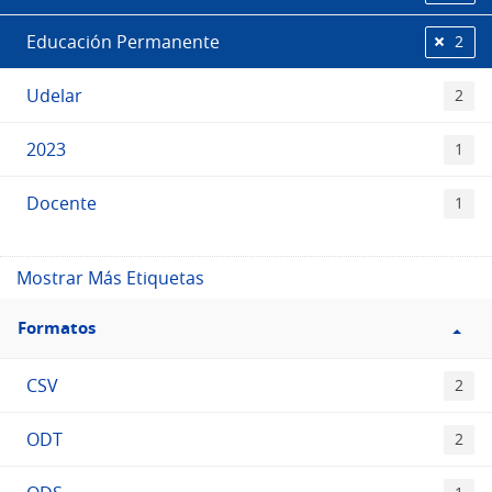
Educación Permanente
2
Udelar
2
2023
1
Docente
1
Mostrar Más Etiquetas
Filtro
Formatos
Formatos
CSV
2
ODT
2