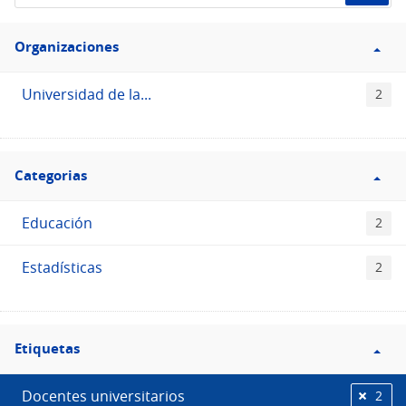
de
Filtro
datos...
Organizaciones
Organizaciones
Universidad de la...
2
Filtro
Categorias
Categorias
Educación
2
Estadísticas
2
Filtro
Etiquetas
Etiquetas
Docentes universitarios
2