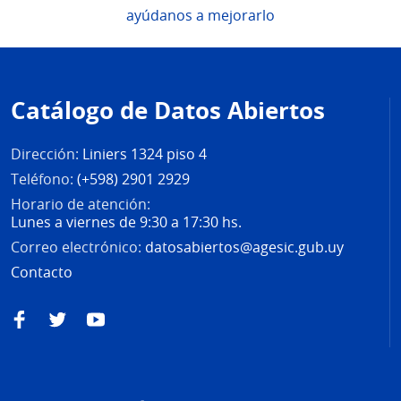
ayúdanos a mejorarlo
Pie
de
Catálogo de Datos Abiertos
página
Dirección:
Liniers 1324 piso 4
Teléfono:
(+598) 2901 2929
Horario de atención:
Lunes a viernes de 9:30 a 17:30 hs.
Correo electrónico:
datosabiertos@agesic.gub.uy
Contacto
Facebook
Twitter
YouTube