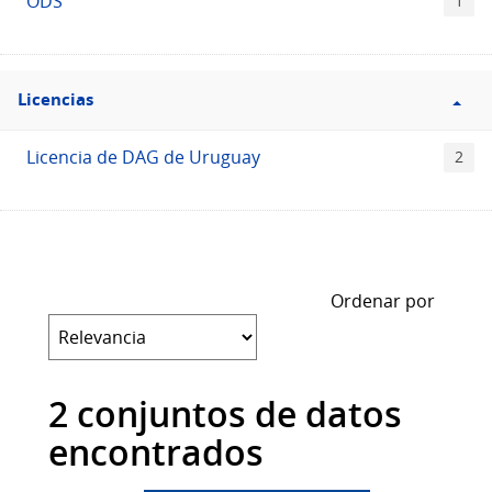
ODS
1
Filtro
Licencias
Licencias
Licencia de DAG de Uruguay
2
Ordenar por
2 conjuntos de datos
encontrados