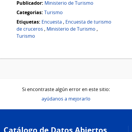
Publicador:
Ministerio de Turismo
Categorias:
Turismo
Etiquetas:
Encuesta
,
Encuesta de turismo
de cruceros
,
Ministerio de Turismo
,
Turismo
Si encontraste algún error en este sitio:
ayúdanos a mejorarlo
Pie
de
Catálogo de Datos Abiertos