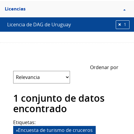
Filtro
Licencias
Licencias
Licencia de DAG de Uruguay
1
Ordenar por
1 conjunto de datos
encontrado
Etiquetas:
Encuesta de turismo de cruceros