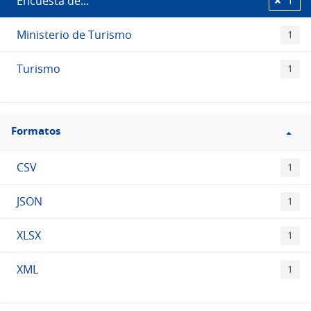
Encuesta de...
1
Ministerio de Turismo
1
Turismo
1
Filtro
Formatos
Formatos
CSV
1
JSON
1
XLSX
1
XML
1