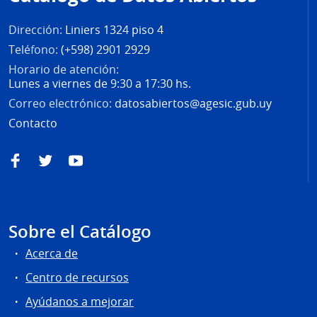
página
Dirección:
Liniers 1324 piso 4
Teléfono:
(+598) 2901 2929
Horario de atención:
Lunes a viernes de 9:30 a 17:30 hs.
Correo electrónico:
datosabiertos@agesic.gub.uy
Contacto
Facebook
Twitter
YouTube
Sobre el Catálogo
Acerca de
Centro de recursos
Ayúdanos a mejorar