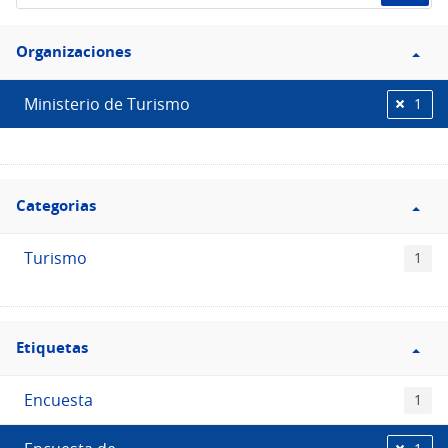
de
Filtro
datos...
Organizaciones
Organizaciones
Ministerio de Turismo
1
Filtro
Categorias
Categorias
Turismo
1
Filtro
Etiquetas
Etiquetas
Encuesta
1