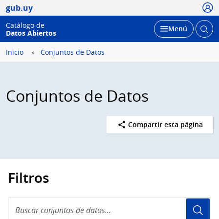
Usua
gub.uy
Catálogo de
Abrir
Desplegar
Menú
Datos Abiertos
busc
Inicio
Conjuntos de Datos
Conjuntos de Datos
Compartir esta página
Filtros
Buscar
conjuntos