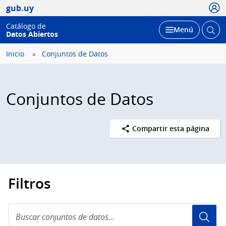
Usua
gub.uy
Catálogo de
Abrir
Desplegar
Menú
Datos Abiertos
busc
Inicio
Conjuntos de Datos
Conjuntos de Datos
Compartir esta página
Filtros
Buscar
conjuntos