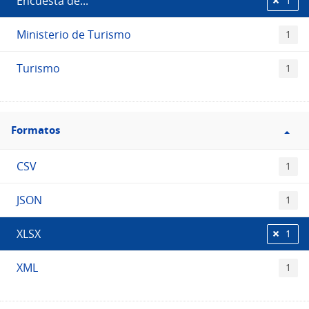
Encuesta de...
1
Ministerio de Turismo
1
Turismo
1
Filtro
Formatos
Formatos
CSV
1
JSON
1
XLSX
1
XML
1