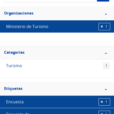
de
Filtro
datos...
Organizaciones
Organizaciones
Ministerio de Turismo
1
Filtro
Categorias
Categorias
Turismo
1
Filtro
Etiquetas
Etiquetas
Encuesta
1