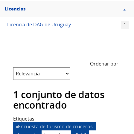
Filtro
Licencias
Licencias
Licencia de DAG de Uruguay
1
Ordenar por
1 conjunto de datos
encontrado
Etiquetas:
Encuesta de turismo de cruceros