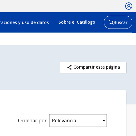
Usua
Menú
Sobre el Catálogo
caciones y uso de datos
Buscar
de
Abrir
buscador
navega
y
Compartir esta página
Ordenar por