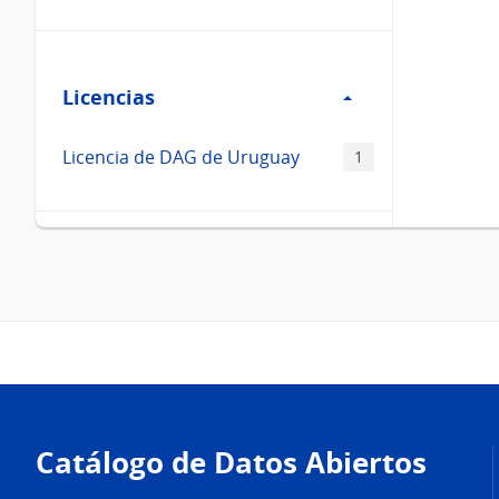
Filtro
Licencias
Licencias
Licencia de DAG de Uruguay
1
Pie
de
Catálogo de Datos Abiertos
página