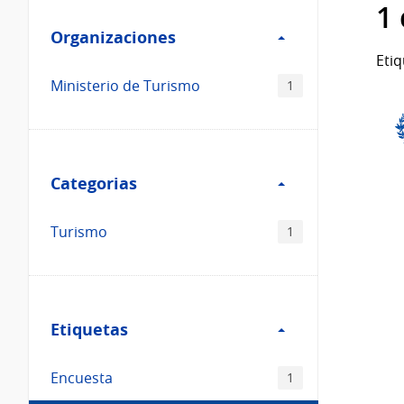
Filtro
datos...
1
Organizaciones
Organizaciones
Etiq
Ministerio de Turismo
1
Filtro
Categorias
Categorias
Turismo
1
Filtro
Etiquetas
Etiquetas
Encuesta
1