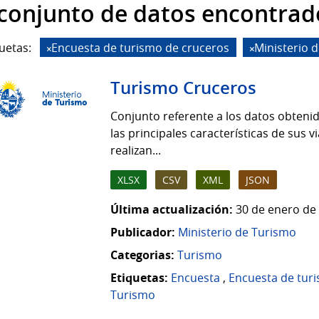
 conjunto de datos encontrad
uetas:
Encuesta de turismo de cruceros
Ministerio 
Turismo Cruceros
Conjunto referente a los datos obten
las principales características de sus 
realizan...
XLSX
CSV
XML
JSON
Última actualización:
30 de enero de 
Publicador:
Ministerio de Turismo
Categorias:
Turismo
Etiquetas:
Encuesta
,
Encuesta de tur
Turismo