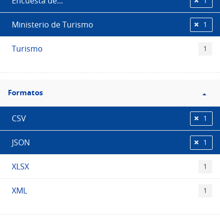
Encuesta de...
1
Ministerio de Turismo
1
Turismo
1
Filtro
Formatos
Formatos
CSV
1
JSON
1
XLSX
1
XML
1