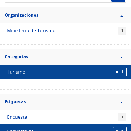
de
Filtro
datos...
Organizaciones
Organizaciones
Ministerio de Turismo
1
Filtro
Categorias
Categorias
Turismo
1
Filtro
Etiquetas
Etiquetas
Encuesta
1