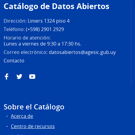
de
Catálogo de Datos Abiertos
página
Dirección:
Liniers 1324 piso 4
Teléfono:
(+598) 2901 2929
Horario de atención:
Lunes a viernes de 9:30 a 17:30 hs.
Correo electrónico:
datosabiertos@agesic.gub.uy
Contacto
Facebook
Twitter
YouTube
Sobre el Catálogo
Acerca de
Centro de recursos