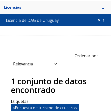
Filtro
Licencias
Licencias
Licencia de DAG de Uruguay
1
Ordenar por
1 conjunto de datos
encontrado
Etiquetas:
Encuesta de turismo de cruceros