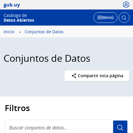
Usua
gub.uy
Catálogo de
Abrir
Desplegar
Menú
Datos Abiertos
busc
Inicio
Conjuntos de Datos
Conjuntos de Datos
Compartir esta página
Filtros
Buscar
conjuntos