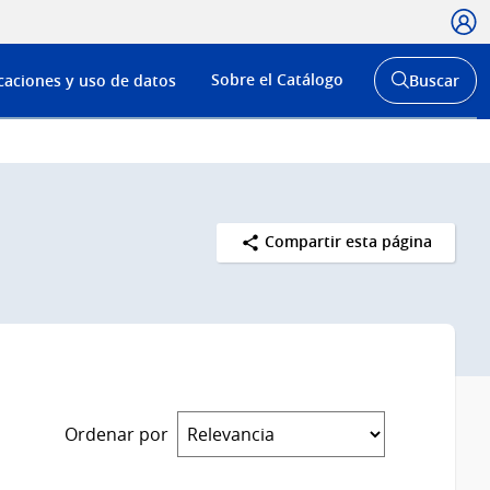
Usua
Menú
Sobre el Catálogo
caciones y uso de datos
Buscar
de
Abrir
buscador
navega
y
Compartir esta página
Ordenar por