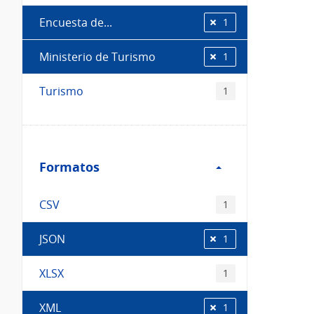
Encuesta de...
1
Ministerio de Turismo
1
Turismo
1
Filtro
Formatos
Formatos
CSV
1
JSON
1
XLSX
1
XML
1