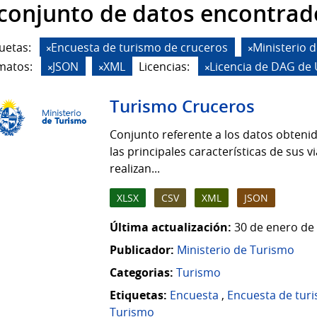
 conjunto de datos encontrad
uetas:
Encuesta de turismo de cruceros
Ministerio 
matos:
JSON
XML
Licencias:
Licencia de DAG de
Turismo Cruceros
Conjunto referente a los datos obten
las principales características de sus 
realizan...
XLSX
CSV
XML
JSON
Última actualización:
30 de enero de 
Publicador:
Ministerio de Turismo
Categorias:
Turismo
Etiquetas:
Encuesta
,
Encuesta de tur
Turismo