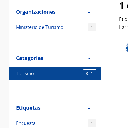
Filtro
datos...
1
Organizaciones
Organizaciones
Etiq
For
Ministerio de Turismo
1
Filtro
Categorias
Categorias
Turismo
1
Filtro
Etiquetas
Etiquetas
Encuesta
1