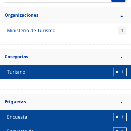
de
Filtro
datos...
Organizaciones
Organizaciones
Ministerio de Turismo
1
Filtro
Categorias
Categorias
Turismo
1
Filtro
Etiquetas
Etiquetas
Encuesta
1