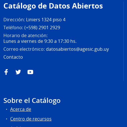
de
Catálogo de Datos Abiertos
página
Dirección:
Liniers 1324 piso 4
Teléfono:
(+598) 2901 2929
Horario de atención:
Lunes a viernes de 9:30 a 17:30 hs.
Correo electrónico:
datosabiertos@agesic.gub.uy
Contacto
Facebook
Twitter
YouTube
Sobre el Catálogo
Acerca de
Centro de recursos