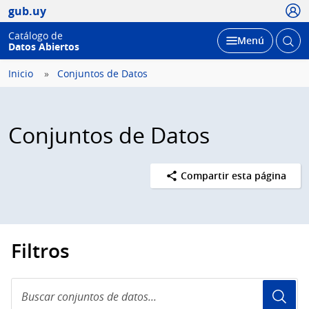
Usua
gub.uy
Catálogo de
Abrir
Desplegar
Menú
Datos Abiertos
busc
Inicio
Conjuntos de Datos
Conjuntos de Datos
Compartir esta página
Filtros
Buscar
conjuntos