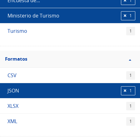
Encuesta de...
1
Ministerio de Turismo
1
Turismo
1
Filtro
Formatos
Formatos
CSV
1
JSON
1
XLSX
1
XML
1