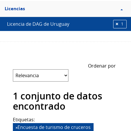
Filtro
Licencias
Licencias
Licencia de DAG de Uruguay
1
Ordenar por
1 conjunto de datos
encontrado
Etiquetas:
Encuesta de turismo de cruceros