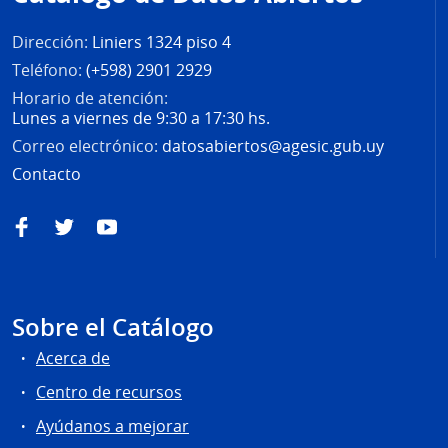
página
Dirección:
Liniers 1324 piso 4
Teléfono:
(+598) 2901 2929
Horario de atención:
Lunes a viernes de 9:30 a 17:30 hs.
Correo electrónico:
datosabiertos@agesic.gub.uy
Contacto
Facebook
Twitter
YouTube
Sobre el Catálogo
Acerca de
Centro de recursos
Ayúdanos a mejorar