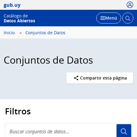
Usua
gub.uy
Catálogo de
Abrir
Desplegar
Menú
Datos Abiertos
busc
Inicio
Conjuntos de Datos
Conjuntos de Datos
Compartir esta página
Filtros
Buscar
conjuntos