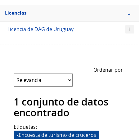
Filtro
Licencias
Licencias
Licencia de DAG de Uruguay
1
Ordenar por
1 conjunto de datos
encontrado
Etiquetas:
Encuesta de turismo de cruceros