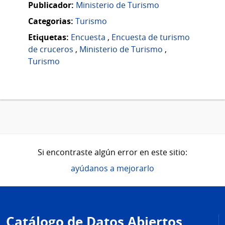
Publicador:
Ministerio de Turismo
Categorias:
Turismo
Etiquetas:
Encuesta
,
Encuesta de turismo
de cruceros
,
Ministerio de Turismo
,
Turismo
Si encontraste algún error en este sitio:
ayúdanos a mejorarlo
Pie
de
Catálogo de Datos Abiertos