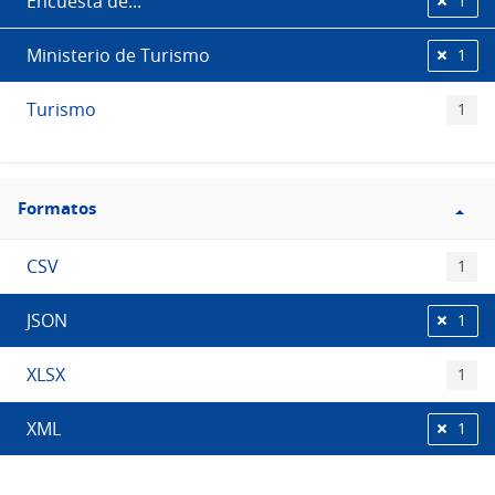
Encuesta de...
1
Ministerio de Turismo
1
Turismo
1
Filtro
Formatos
Formatos
CSV
1
JSON
1
XLSX
1
XML
1