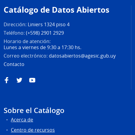
de
Catálogo de Datos Abiertos
página
Dirección:
Liniers 1324 piso 4
Teléfono:
(+598) 2901 2929
Horario de atención:
Lunes a viernes de 9:30 a 17:30 hs.
Correo electrónico:
datosabiertos@agesic.gub.uy
Contacto
Facebook
Twitter
YouTube
Sobre el Catálogo
Acerca de
Centro de recursos