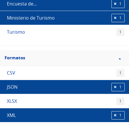
Encuesta de...
1
Ministerio de Turismo
1
Turismo
1
Filtro
Formatos
Formatos
CSV
1
JSON
1
XLSX
1
XML
1