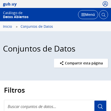
Usua
gub.uy
Catálogo de
Abrir
Desplegar
Menú
Datos Abiertos
busc
Inicio
Conjuntos de Datos
Conjuntos de Datos
Compartir esta página
Filtros
Buscar
conjuntos