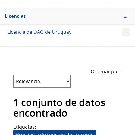
Filtro
Licencias
Licencias
Licencia de DAG de Uruguay
1
Ordenar por
1 conjunto de datos
encontrado
Etiquetas:
Encuesta de turismo de cruceros