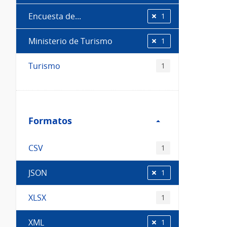
Encuesta de...
1
Ministerio de Turismo
1
Turismo
1
Filtro
Formatos
Formatos
CSV
1
JSON
1
XLSX
1
XML
1