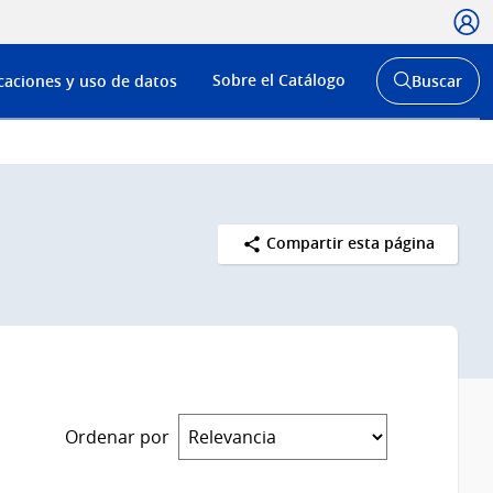
Usua
Menú
Sobre el Catálogo
caciones y uso de datos
Buscar
de
Abrir
buscador
navega
y
Compartir esta página
Ordenar por