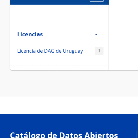
Filtro
Licencias
Licencias
Licencia de DAG de Uruguay
1
Pie
de
Catálogo de Datos Abiertos