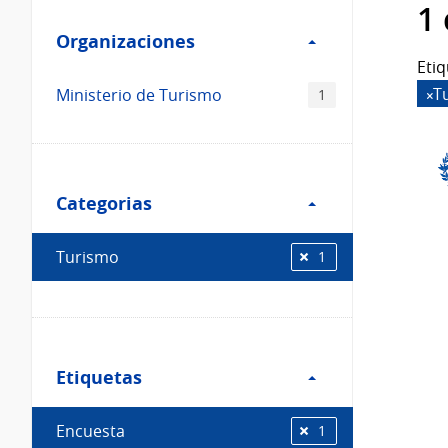
Filtro
datos...
1
Organizaciones
Organizaciones
Etiq
T
Ministerio de Turismo
1
Filtro
Categorias
Categorias
Turismo
1
Filtro
Etiquetas
Etiquetas
Encuesta
1