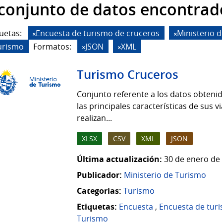
 conjunto de datos encontrad
uetas:
Encuesta de turismo de cruceros
Ministerio 
urismo
Formatos:
JSON
XML
Turismo Cruceros
Conjunto referente a los datos obten
las principales características de sus 
realizan...
XLSX
CSV
XML
JSON
Última actualización:
30 de enero de 
Publicador:
Ministerio de Turismo
Categorias:
Turismo
Etiquetas:
Encuesta
,
Encuesta de tur
Turismo