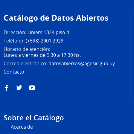
Pie
de
Catálogo de Datos Abiertos
página
Dirección:
Liniers 1324 piso 4
Teléfono:
(+598) 2901 2929
Horario de atención:
Lunes a viernes de 9:30 a 17:30 hs.
Correo electrónico:
datosabiertos@agesic.gub.uy
Contacto
Facebook
Twitter
YouTube
Sobre el Catálogo
Acerca de