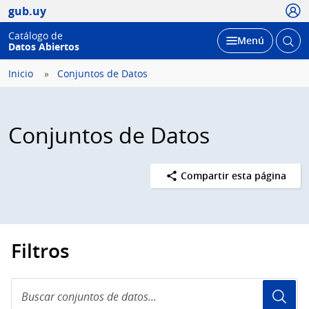
Usua
gub.uy
Catálogo de
Abrir
Desplegar
Menú
Datos Abiertos
busc
Inicio
Conjuntos de Datos
Conjuntos de Datos
Compartir esta página
Filtros
Buscar
conjuntos