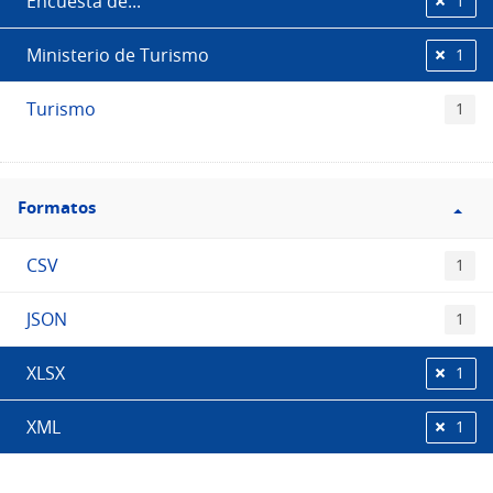
Encuesta de...
1
Ministerio de Turismo
1
Turismo
1
Filtro
Formatos
Formatos
CSV
1
JSON
1
XLSX
1
XML
1