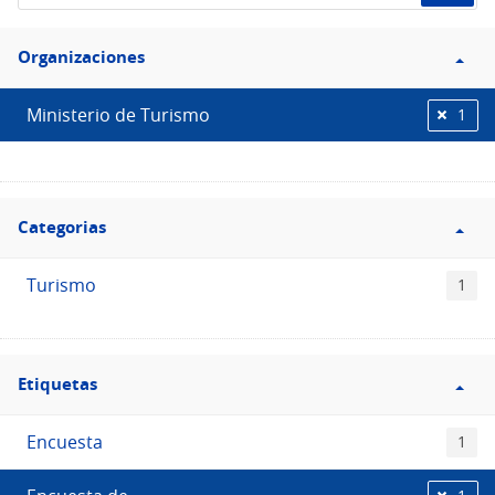
de
Filtro
datos...
Organizaciones
Organizaciones
Ministerio de Turismo
1
Filtro
Categorias
Categorias
Turismo
1
Filtro
Etiquetas
Etiquetas
Encuesta
1