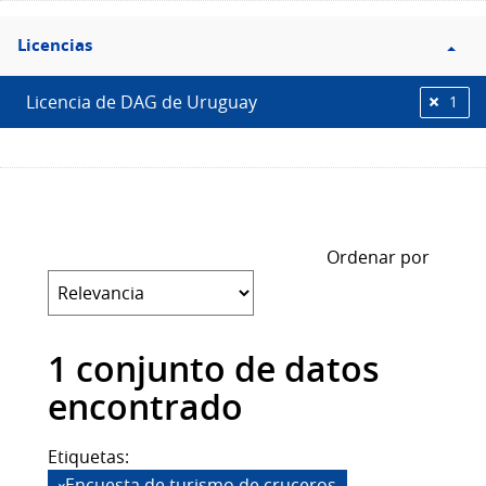
Filtro
Licencias
Licencias
Licencia de DAG de Uruguay
1
Ordenar por
1 conjunto de datos
encontrado
Etiquetas:
Encuesta de turismo de cruceros