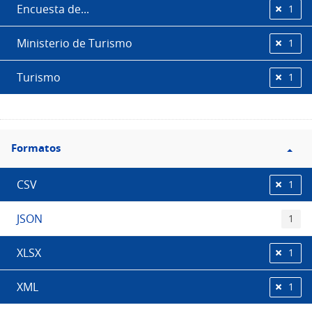
Encuesta de...
1
Ministerio de Turismo
1
Turismo
1
Filtro
Formatos
Formatos
CSV
1
JSON
1
XLSX
1
XML
1