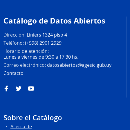
Pie
de
Catálogo de Datos Abiertos
página
Dirección:
Liniers 1324 piso 4
Teléfono:
(+598) 2901 2929
Horario de atención:
Lunes a viernes de 9:30 a 17:30 hs.
Correo electrónico:
datosabiertos@agesic.gub.uy
Contacto
Facebook
Twitter
YouTube
Sobre el Catálogo
Acerca de