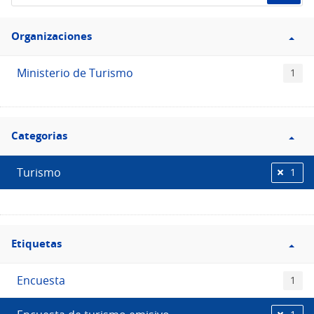
de
Filtro
datos...
Organizaciones
Organizaciones
Ministerio de Turismo
1
Filtro
Categorias
Categorias
Turismo
1
Filtro
Etiquetas
Etiquetas
Encuesta
1