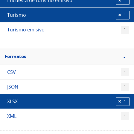
Encuesta de turismo emisivo
1
Turismo
1
Turismo emisivo
1
Filtro
Formatos
Formatos
CSV
1
JSON
1
XLSX
1
XML
1