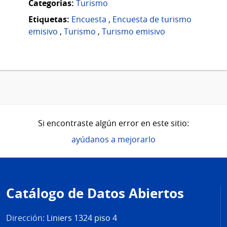
Categorias:
Turismo
Etiquetas:
Encuesta
,
Encuesta de turismo
emisivo
,
Turismo
,
Turismo emisivo
Si encontraste algún error en este sitio:
ayúdanos a mejorarlo
Pie
de
Catálogo de Datos Abiertos
página
Dirección:
Liniers 1324 piso 4