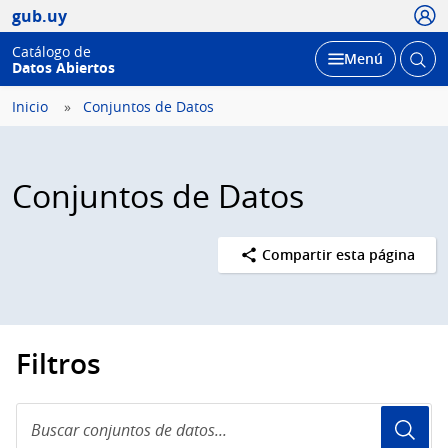
Usua
gub.uy
Catálogo de
Abrir
Desplegar
Menú
Datos Abiertos
busc
Inicio
Conjuntos de Datos
Conjuntos de Datos
Compartir esta página
Filtros
Buscar
conjuntos