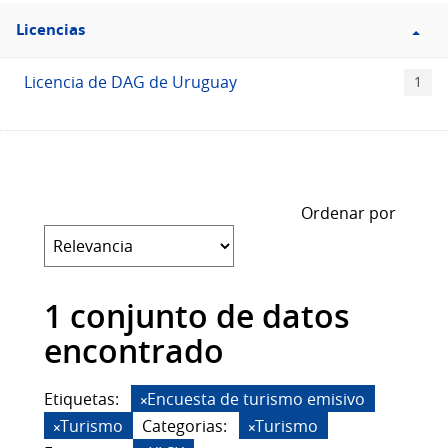
Filtro
Licencias
Licencias
Licencia de DAG de Uruguay
1
Ordenar por
1 conjunto de datos
encontrado
Etiquetas:
Encuesta de turismo emisivo
Turismo
Categorias:
Turismo