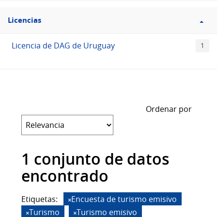
Filtro
Licencias
Licencias
Licencia de DAG de Uruguay
1
Ordenar por
1 conjunto de datos
encontrado
Etiquetas:
Encuesta de turismo emisivo
Turismo
Turismo emisivo