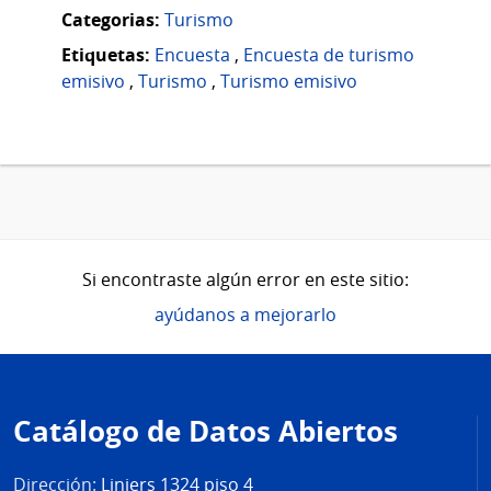
Categorias:
Turismo
Etiquetas:
Encuesta
,
Encuesta de turismo
emisivo
,
Turismo
,
Turismo emisivo
Si encontraste algún error en este sitio:
ayúdanos a mejorarlo
Pie
de
Catálogo de Datos Abiertos
página
Dirección:
Liniers 1324 piso 4