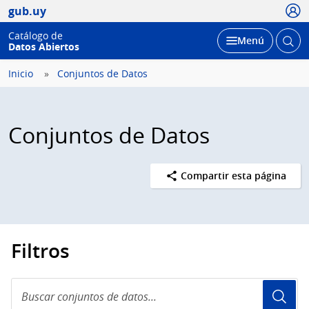
Usua
gub.uy
Catálogo de
Abrir
Desplegar
Menú
Datos Abiertos
busc
Inicio
Conjuntos de Datos
Conjuntos de Datos
Compartir esta página
Filtros
Buscar
conjuntos