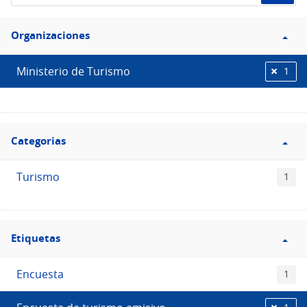
de
Filtro
datos...
Organizaciones
Organizaciones
Ministerio de Turismo
1
Filtro
Categorias
Categorias
Turismo
1
Filtro
Etiquetas
Etiquetas
Encuesta
1